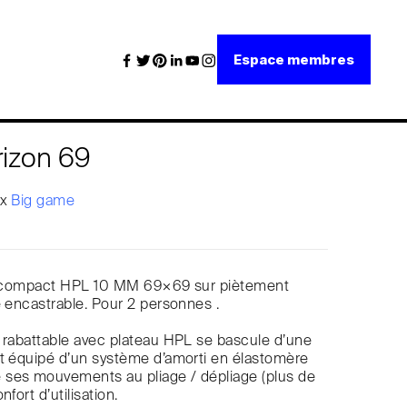
Espace membres
rizon 69
x
Big game
ié compact HPL 10 MM 69×69 sur piètement
e encastrable. Pour 2 personnes .
 rabattable avec plateau HPL se bascule d’une
st équipé d’un système d’amorti en élastomère
ses mouvements au pliage / dépliage (plus de
fort d’utilisation.