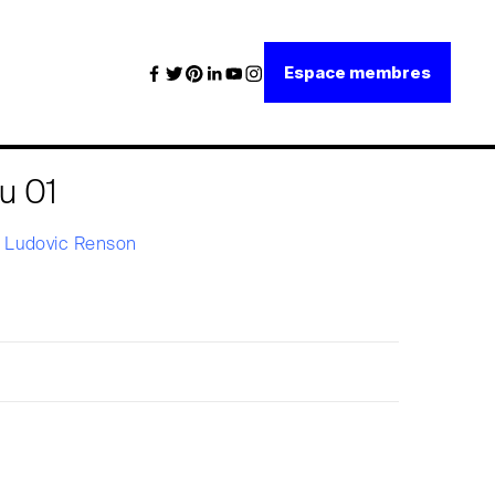
Espace membres
u 01
x
Ludovic Renson