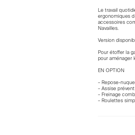
Le travail quoti
ergonomiques de
accessoires comp
Navailles.
Version disponibl
Pour étoffer la 
pour aménager l
EN OPTION
– Repose-nuque 
– Assise prévent
– Freinage combi
– Roulettes sim