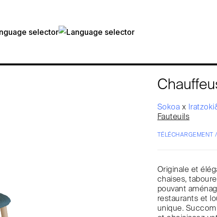
Chauffeus
Sokoa
x
Iratzok
Fauteuils
TÉLÉCHARGEMENT 
Originale et élé
chaises, taboure
pouvant aménager
restaurants et l
unique. Succombe