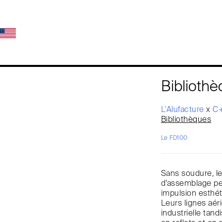
Biblioth
L'Alufacture
x
C+
Bibliothèques
Le FD100
Sans soudure, l
d’assemblage pe
impulsion esthét
Leurs lignes aér
industrielle tand