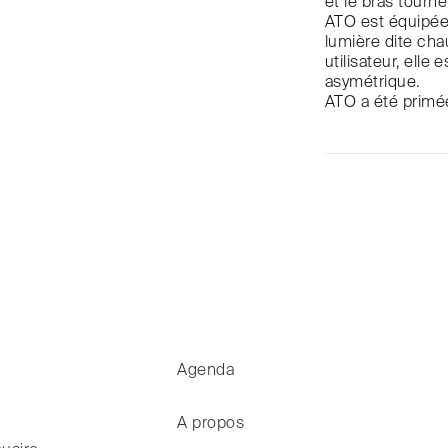
et le bras tourne
ATO est équipée 
lumière dite chau
utilisateur, elle
asymétrique.
ATO a été primée
Agenda
A propos