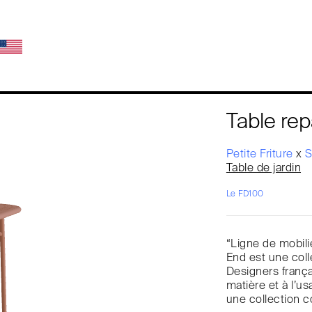
Table rep
Petite Friture
x
S
Table de jardin
Le FD100
“Ligne de mobili
End est une coll
Designers franç
matière et à l’us
une collection c