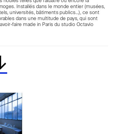
s nobles telles que l’albâtre ou encore la
moges. Installés dans le monde entier (musées,
ls, universités, bâtiments publics…), ce sont
rables dans une multitude de pays, qui sont
savoir-faire made in Paris du studio Octavio