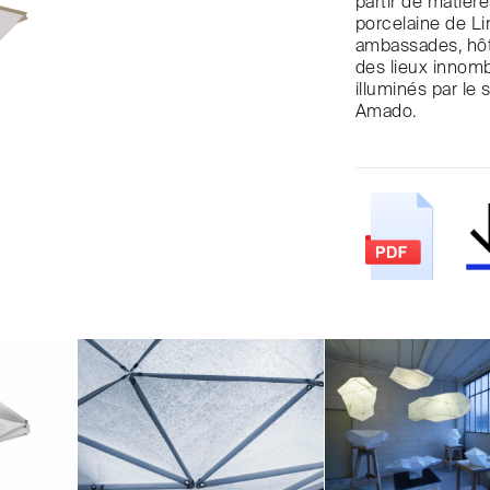
partir de matière
porcelaine de Li
ambassades, hôte
des lieux innomb
illuminés par le 
Amado.