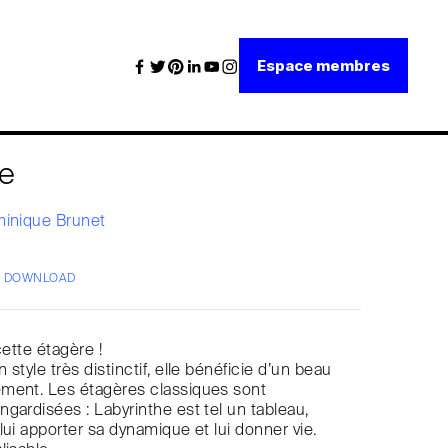
Espace membres
he
inique Brunet
/ DOWNLOAD
cette étagère !
style très distinctif, elle bénéficie d’un beau
ment. Les étagères classiques sont
gardisées : Labyrinthe est tel un tableau,
lui apporter sa dynamique et lui donner vie.