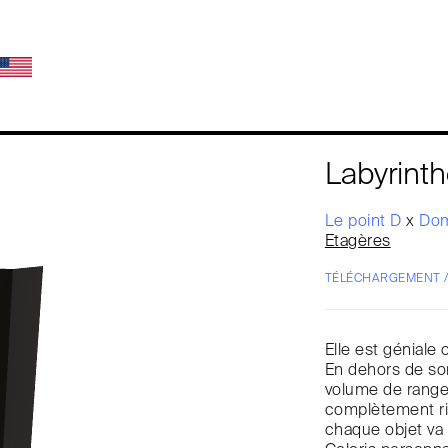
Labyrint
Le point D
x
Dom
Etagères
TÉLÉCHARGEMENT 
Elle est géniale 
En dehors de son 
volume de range
complètement rin
chaque objet va 