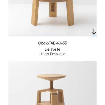
Etagères murales
Fauteuils
Horloges
Ilots et chariots
Lampadaires
Lampes de table
Lampes murales
Lampes suspendues
Clock-TAB 40-55
Lit simple
Delavelle
Lits
Hugo Delavelle
Lits pour enfant
Luminaires
Méridiennes
Meubles de rangement
Meubles sous évier
Meubles TV
Micro-ondes
Miroirs
Mobilier modulable
Parasols