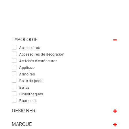
TYPOLOGIE
Accessoires
Accessoires de décoration
Activités d'extérieures
Applique
Armoires
Banc de jardin
Bancs
Bibliothèques
Bout de lit
Buffets
DESIGNER
Bureaux
Alban Le Henry
Canapés
MARQUE
Benoit Convers
Canapés de jardin