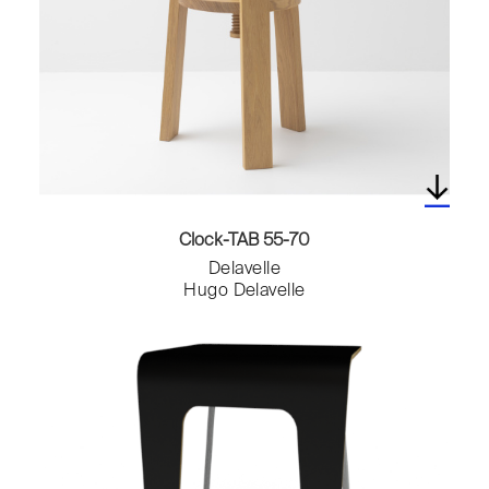
Paravents
Patères
Poufs
Prises & Compteurs
Receveur de douche
Repose-pied
Revêtement Mural
Robinets
Salons de jardin
Clock-TAB 55-70
Sèche-serviettes
Delavelle
Table d'appoint
Hugo Delavelle
Table de jardin
Tableaux
Tables
Tables basses
Tables de chevet
Tabourets
Tapis
Têtes de lit