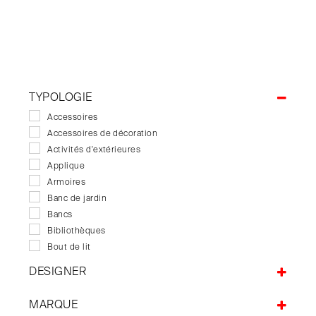
TYPOLOGIE
Accessoires
Accessoires de décoration
Activités d'extérieures
Applique
Armoires
Banc de jardin
Bancs
Bibliothèques
Bout de lit
Buffets
DESIGNER
Bureaux
A+A Cooren
Canapés
MARQUE
Alban Le Henry
Canapés de jardin