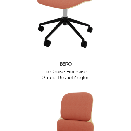
Paravents
Patères
Poufs
Prises & Compteurs
Receveur de douche
Repose-pied
Revêtement Mural
Robinets
Salons de jardin
BERO
Sèche-serviettes
La Chaise Française
Table d'appoint
Studio BrichetZiegler
Table de jardin
Tableaux
Tables
Tables basses
Tables de chevet
Tabourets
Tapis
Têtes de lit