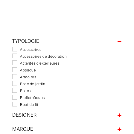
TYPOLOGIE
Accessoires
Accessoires de décoration
Activités d'extérieures
Applique
Armoires
Banc de jardin
Bancs
Bibliothèques
Bout de lit
Buffets
DESIGNER
Bureaux
A+A Cooren
Canapés
MARQUE
Alban Le Henry
Canapés de jardin