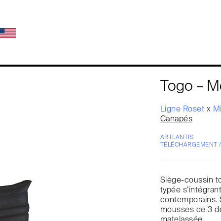
Togo – M
Ligne Roset
x
M
Canapés
ARTLANTIS
TÉLÉCHARGEMENT 
Siège-coussin to
typée s’intégra
contemporains. 
mousses de 3 de
matelassée.