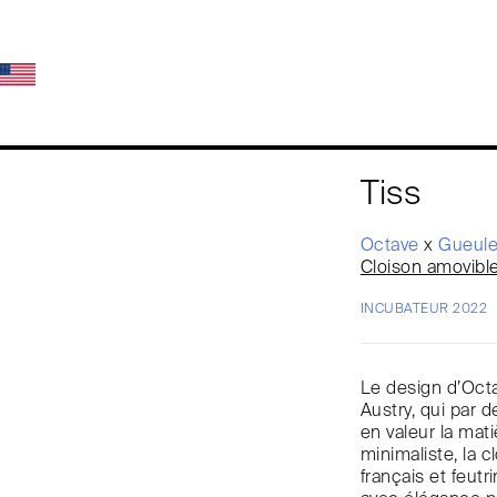
Tiss
Octave
x
Gueule
Cloison amovibl
INCUBATEUR 2022
Le design d’Octa
Austry, qui par 
en valeur la mat
minimaliste, la 
français et feutr