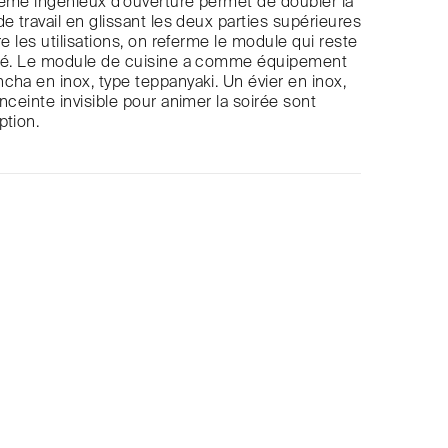
ème ingénieux d’ouverture permet de doubler la
e travail en glissant les deux parties supérieures
re les utilisations, on referme le module qui reste
égé. Le module de cuisine a comme équipement
cha en inox, type teppanyaki. Un évier en inox,
nceinte invisible pour animer la soirée sont
ption.