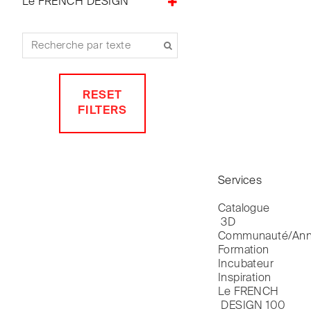
Le FRENCH DESIGN
NEW LAYER
Matière Grise
Chaises de bureau
Roche Bobois
ARTLANTIS
Chaises de jardin
Le FD100
Chaises de relaxation
NTBT
Chaises Longues
TÉLÉCHARGEMENT /
Cloison amovible
DOWNLOAD
Cloisons acoustiques
RESET
Coiffeuse
FILTERS
Colonnes
Commodes
Consoles
Coussins
Services
Cuisine aménagée
Cuisines aménagées
Catalogue

Décorations
 3D
Décorations murales
Communauté/Ann
Dessertes
Formation
Incubateur
Estrades
Inspiration
Etagères
Le FRENCH

Etagères murales
 DESIGN 100