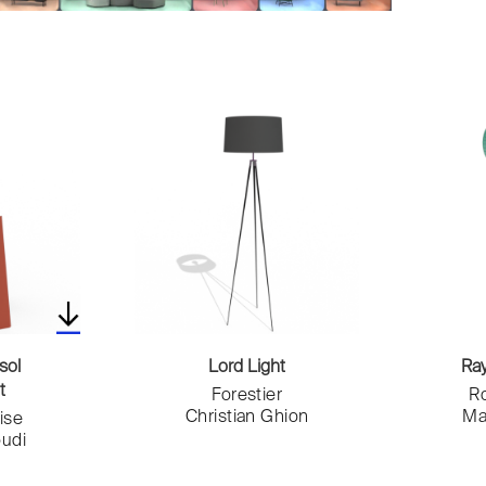
sol
Lord Light
Ra
t
Forestier
R
Christian Ghion
Ma
ise
udi