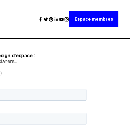
Espace membres
esign d’espace
:
 planers…
)