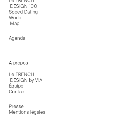
Le FRENCH

Paravents
 DESIGN 100
Speed Dating
Patères
World

Poufs
 Map
Prises & Compteurs
Receveur de douche
Agenda
Repose-pied
Revêtement Mural
Robinets
Salons de jardin
A propos
Sèche-serviettes
Table d'appoint
Le FRENCH

Table de jardin
 DESIGN by VIA
Tableaux
Équipe
Contact
Tables
Tables basses
Tables de chevet
Presse
Tabourets
Mentions légales
Tapis
Têtes de lit