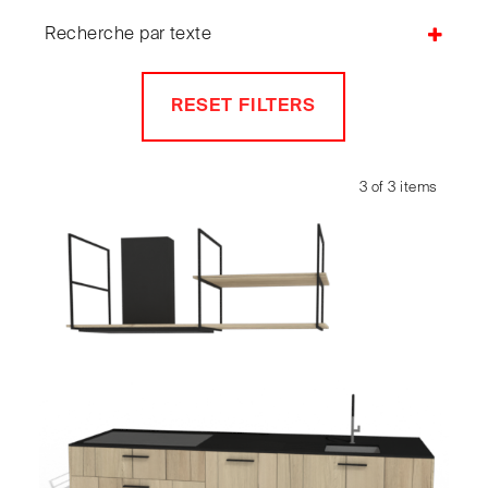
Cuisines Morel
Chaises
Recherche par texte
Chaises de bureau
Chaises de jardin
Chaises de relaxation
RESET FILTERS
Chaises Longues
Cloison amovible
Cloisons acoustiques
3 of 3 items
Coiffeuse
Colonnes
Commodes
Consoles
Coussins
Cuisine aménagée
Cuisines aménagées
Décorations
Décorations murales
Dessertes
Estrades
Etagères