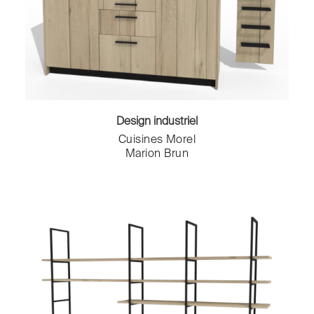
Paravents
Patères
Poufs
Prises & Compteurs
Receveur de douche
Repose-pied
Revêtement Mural
Design industriel
Robinets
Cuisines Morel
Salons de jardin
Marion Brun
Sèche-serviettes
Table d'appoint
Table de jardin
Tableaux
Tables
Tables basses
Tables de chevet
Tabourets
Tapis
Têtes de lit