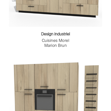
Etagères murales
Fauteuils
Horloges
Ilots et chariots
Lampadaires
Lampes de table
Design industriel
Lampes murales
Cuisines Morel
Lampes suspendues
Marion Brun
Lit simple
Lits
Lits pour enfant
Luminaires
Méridiennes
Meubles de rangement
Meubles sous évier
Meubles TV
Micro-ondes
Miroirs
Mobilier modulable
Parasols