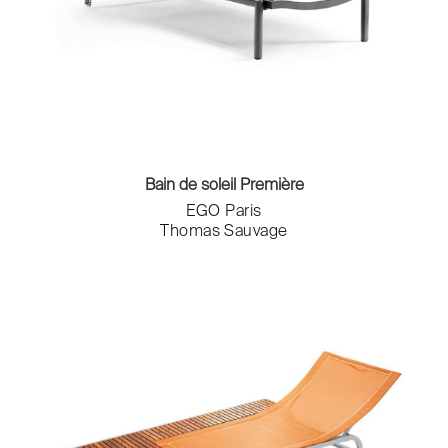
Etagères murales
Fauteuils
Horloges
Ilots et chariots
Lampadaires
Lampes de table
Lampes murales
Lampes suspendues
Bain de soleil Première
Lit simple
EGO Paris
Lits
Thomas Sauvage
Lits pour enfant
Luminaires
Méridiennes
Meubles de rangement
Meubles sous évier
Meubles TV
Micro-ondes
Miroirs
Mobilier modulable
Parasols