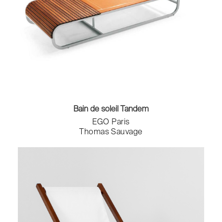
Paravents
Patères
Poufs
Prises & Compteurs
Receveur de douche
Repose-pied
Revêtement Mural
Robinets
Salons de jardin
Bain de soleil Tandem
Sèche-serviettes
EGO Paris
Table d'appoint
Thomas Sauvage
Table de jardin
Tableaux
Tables
Tables basses
Tables de chevet
Tabourets
Tapis
Têtes de lit