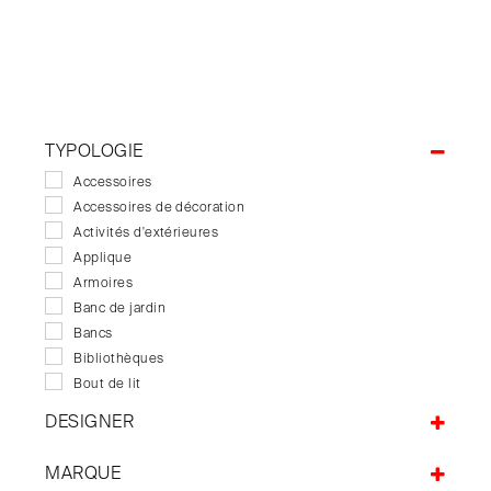
TYPOLOGIE
Accessoires
Accessoires de décoration
Activités d'extérieures
Applique
Armoires
Banc de jardin
Bancs
Bibliothèques
Bout de lit
Buffets
DESIGNER
Bureaux
Big game
Canapés
MARQUE
Pierre Charrié
Canapés de jardin