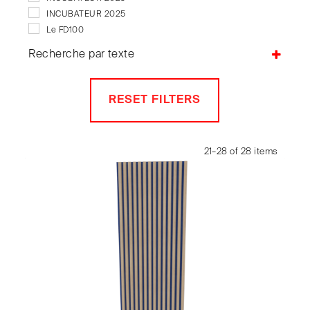
Tables
INCUBATEUR 2025
Tabourets
Le FD100
NTBT
Recherche par texte
TÉLÉCHARGEMENT / DOWNLOAD
RESET FILTERS
21–28 of 28 items